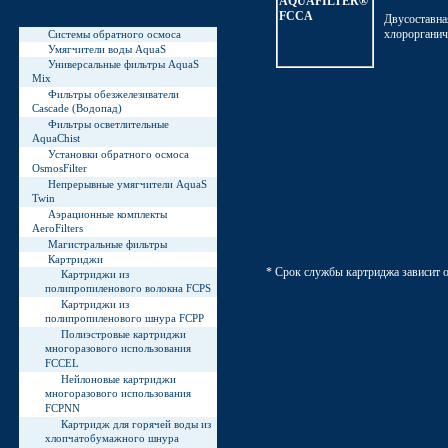
Двусоставн
хлорорганич
Системы обратного осмоса
Умягчители воды AquaS
Универсальные фильтры AquaS
Mix
Фильтры обезжелезиватели
Cascade (Водопад)
Фильтры осветлительные
AquaChist
Установки обратного осмоса
OsmosFilter
Непрерывные умягчители AquaS
Twin
Аэрационные комплекты
AeroFilters
Магистральные фильтры
Картриджи
* Срок службы картриджа зависит о
Картриджи из
полипропиленового волокна FCPS
Картриджи из
полипропиленового шнура FCPP
Полиэстровые картриджи
многоразового использования
FCCEL
Нейлоновые картриджи
многоразового использования
FCPNN
Картридж для горячей воды из
хлопчатобумажного шнура