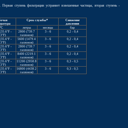
 Первая ступень фильтрации устраняет взвешенные частицы, вторая ступень -
бочая
Срок службы*
Снижение
ература
давления
ºC
литры
месяцы
бар
(35.6°F -
2800 (739.7
3 - 6
0,2 - 0,4
3°F)
галлонов)
(35.6°F -
5600 (1479.4
3 - 6
0,2 - 0,4
3°F)
галлонов)
(35.6°F -
2800 (739.7
3 - 6
0,2 - 0,4
3°F)
галлонов)
(35.6°F -
8400 (2219.1
3 - 6
0,2 - 0,4
3°F)
галлонов)
(35.6°F -
11200 (2958.8
3 - 6
0,3 - 0,5
3°F)
галлонов)
(35.6°F -
16800 (4438.2
3 - 6
0,3 - 0,5
3°F)
галлонов)