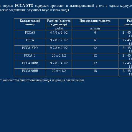
ая версия
FCCA-STO
содержит пропилен и активированный уголь в одном корпусе.
еские соединения, улучшает вкус и запах воды.
Каталоговый
Размер (высота
Производительность
Ра
номер
x диаметр)
темп
дюйм
л / мин
FCCA5
4 7/8 x 2 1/2
6
2 - 45 
11
FCCA
9 7/8 x 2 1/2
6
2 - 45 
11
FCCA-STO
9 7/8 x 2 1/2
12
2 - 45 
11
FCCA-L
20 x 2 1/2
12
2 - 45 
11
FCCA10BB
9 7/8 x 4 1/2
12
2 - 45 
11
FCCA20BB
20 x 4 1/2
18
2 - 45 
11
т количества фильтрованной воды и уровня загрязнений