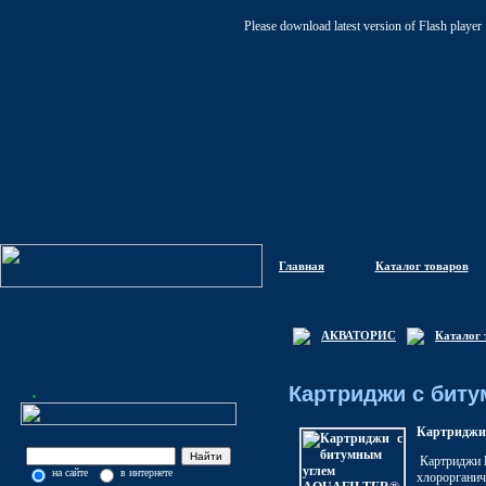
Please download latest version of Flash player
Главная
Каталог товаров
АКВАТОРИС
Каталог 
Картриджи с бит
Картриджи 
Картриджи
на сайте
в интернете
хлорорганич