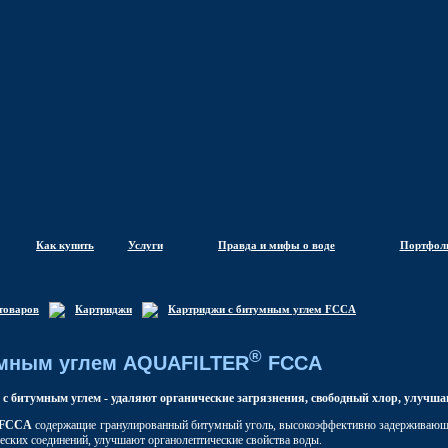
Как купить
Услуги
Правда и мифы о воде
Портфол
товаров
Картриджи
Картриджи с битумным углем FCCA
®
умным углем AQUAFILTER
FCCA
с битумным углем -
удаляют органические загрязнения, свободный хлор, улучша
FCCA
содержащие гранулированный битумный уголь, высокоэффективно задерживающи
еских соединений, улучшают органолептические свойства воды.