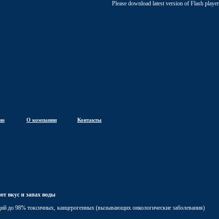
Please download latest version of Flash player
ио
О компании
Контакты
ют вкус и запах воды
й до 98% токсичных, канцерогенных (вызывающих онкологические заболевания)