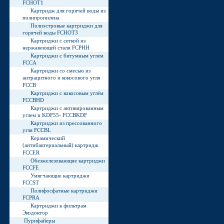
FCHOT1
Картридж для горячей воды из
полипропилена
Полиэстровые картриджи для
горячей воды FCHOT3
Картриджи с сеткой из
нержавеющей стали FCPHH
Картриджи с битумным углем
FCCA
Картриджи со смесью из
антрацитного и кокосового угля
FCCB
Картриджи с кокосовым углём
FCCBHD
Картриджи с активированным
углем и KDF55- FCCBKDF
Картриджи из прессованного
угля FCCBL
Керамический
(антибактериальный) картридж
FCCER
Обезжелезовающие картриджи
FCCFE
Умягчающие картриджи
FCCST
Полифосфатные картриджи
FCPRA
Картриджи к фильтрам
Экодоктор
Пурифайеры