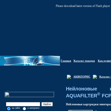
Please download latest version of Flash player
Главная
Каталог товаров
Как купит
АКВАТОРИС
Каталог 
Нейлоновые к
®
AQUAFILTER
FC
Нейлоновые картриджи многоразо
на сайте
в интернете