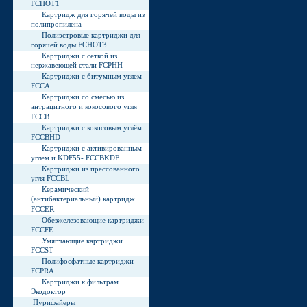
FCHOT1
Картридж для горячей воды из
полипропилена
Полиэстровые картриджи для
горячей воды FCHOT3
Картриджи с сеткой из
нержавеющей стали FCPHH
Картриджи с битумным углем
FCCA
Картриджи со смесью из
антрацитного и кокосового угля
FCCB
Картриджи с кокосовым углём
FCCBHD
Картриджи с активированным
углем и KDF55- FCCBKDF
Картриджи из прессованного
угля FCCBL
Керамический
(антибактериальный) картридж
FCCER
Обезжелезовающие картриджи
FCCFE
Умягчающие картриджи
FCCST
Полифосфатные картриджи
FCPRA
Картриджи к фильтрам
Экодоктор
Пурифайеры