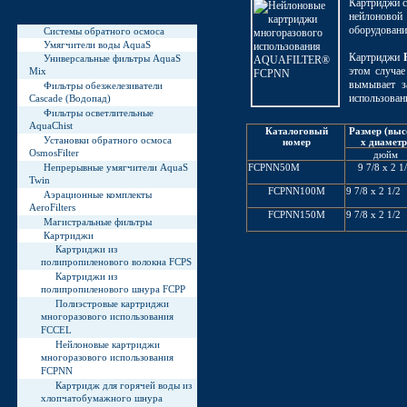
Картриджи с
нейлоновой
оборудовани
Системы обратного осмоса
Умягчители воды AquaS
Картриджи
Универсальные фильтры AquaS
этом случае
Mix
вымывает з
Фильтры обезжелезиватели
использован
Cascade (Водопад)
Фильтры осветлительные
AquaChist
Каталоговый
Размер (выс
Установки обратного осмоса
номер
x диаметр
OsmosFilter
дюйм
FCPNN50M
9 7/8 x 2 1
Непрерывные умягчители AquaS
Twin
FCPNN100M
9 7/8 x 2 1/2
Аэрационные комплекты
AeroFilters
FCPNN150M
9 7/8 x 2 1/2
Магистральные фильтры
Картриджи
Картриджи из
полипропиленового волокна FCPS
Картриджи из
полипропиленового шнура FCPP
Полиэстровые картриджи
многоразового использования
FCCEL
Нейлоновые картриджи
многоразового использования
FCPNN
Картридж для горячей воды из
хлопчатобумажного шнура