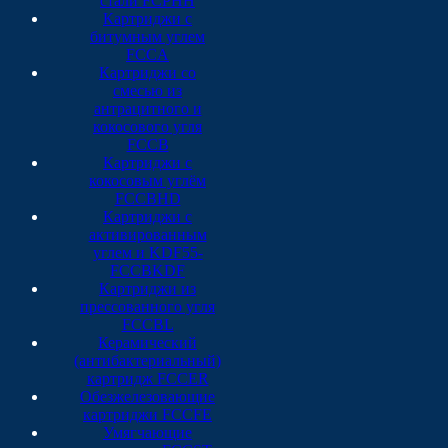
стали FCPHH
Картриджи с
битумным углем
FCCA
Картриджи со
смесью из
антрацитного и
кокосового угля
FCCB
Картриджи с
кокосовым углём
FCCBHD
Картриджи с
активированным
углем и KDF55-
FCCBKDF
Картриджи из
прессованного угля
FCCBL
Керамический
(антибактериальный)
картридж FCCER
Обезжелезовающие
картриджи FCCFE
Умягчающие