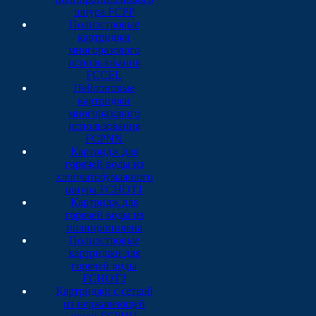
шнура FCPP
Полиэстровые
картриджи
многоразового
использования
FCCEL
Нейлоновые
картриджи
многоразового
использования
FCPNN
Картридж для
горячей воды из
хлопчатобумажного
шнура FCHOT1
Картридж для
горячей воды из
полипропилена
Полиэстровые
картриджи для
горячей воды
FCHOT3
Картриджи с сеткой
из нержавеющей