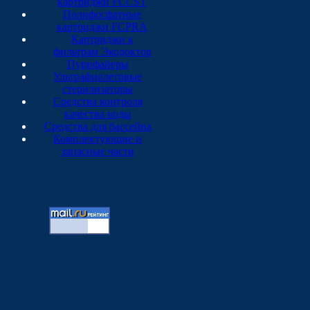
картриджи FCCST
Полифосфатные
картриджи FCPRA
Картриджи к
фильтрам Экодоктор
Пурифайеры
Ультрафиолетовые
стерилизаторы
Средства контроля
качества воды
Средства для бассейна
Комплектующие и
запасные части