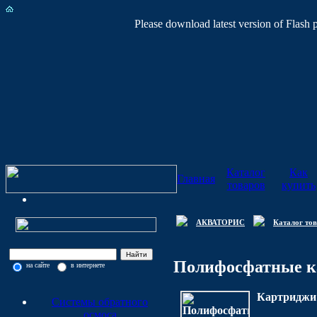
Please download latest version of Flash 
Каталог
Как
Главная
товаров
купить
АКВАТОРИС
Каталог то
Полифосфатные 
на сайте
в интернете
Картриджи 
Системы обратного
осмоса