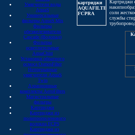
Картриджи 
Умягчители воды
накипиобраз
AquaS
соли жестко
Универсальные
службы сти
фильтры AquaS Mix
трубопровод
Фильтры
обезжелезиватели
К
Cascade (Водопад)
Фильтры
осветлительные
AquaChist
Установки обратного
осмоса OsmosFilter
Непрерывные
умягчители AquaS
Twin
Аэрационные
комплекты AeroFilters
Магистральные
фильтры
Картриджи
Картриджи из
полипропиленового
волокна FCPS
Картриджи из
полипропиленового