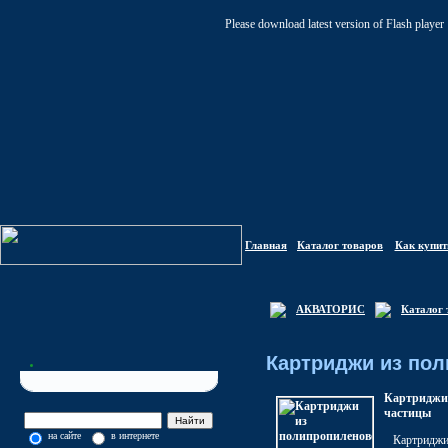
Please download latest version of Flash player
Главная
Каталог товаров
Как купит
АКВАТОРИС
Каталог 
Картриджи из по
Картриджи 
частицы
на сайте
в интернете
Картридж