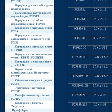
FCHOT1
Картридж для горячей воды из
полипропилена
FCPS5-L
20 x 2 /12
Полиэстровые картриджи для
горячей воды FCHOT3
FCPS20-L
20 x 2 /12
Картриджи с сеткой из
нержавеющей стали FCPHH
Картриджи с битумным углем
FCPS50-L
20 x 2 /12
FCCA
Картриджи со смесью из
FCPS5-30
30 x 2 1/2 5
антрацитного и кокосового угля
FCCB
Картриджи с кокосовым углём
FCPS20-30
30 x 2 1/2 5
FCCBHD
Картриджи с активированным
FCPS1M10B
9 7/8 x 4 1/2
углем и KDF55- FCCBKDF
Картриджи из прессованного
угля FCCBL
FCPS5M10B
9 7/8 x 4 1/2
Керамический
(антибактериальный) картридж
FCPS20M10B
9 7/8 x 4 1/2
FCCER
Обезжелезовающие картриджи
FCCFE
FCPS50M10B
9 7/8 x 4 1/2
Умягчающие картриджи
FCCST
FCPS1M20B
20 x 4 1/2
Полифосфатные картриджи
FCPRA
Картриджи к фильтрам
FCPS5M20B
20 x 4 1/2
Экодоктор
Пурифайеры