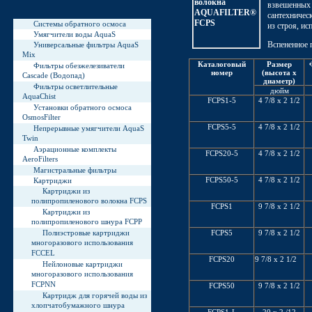
взвешенных 
сантехничес
Системы обратного осмоса
из строя, и
Умягчители воды AquaS
Вспененное 
Универсальные фильтры AquaS
Mix
Каталоговый
Размер
Фильтры обезжелезиватели
номер
(высота x
Cascade (Водопад)
диаметр)
Фильтры осветлительные
дюйм
AquaChist
FCPS1-5
4 7/8 x 2 1/2
Установки обратного осмоса
OsmosFilter
FCPS5-5
4 7/8 x 2 1/2
Непрерывные умягчители AquaS
Twin
Аэрационные комплекты
FCPS20-5
4 7/8 x 2 1/2
AeroFilters
Магистральные фильтры
FCPS50-5
4 7/8 x 2 1/2
Картриджи
Картриджи из
полипропиленового волокна FCPS
FCPS1
9 7/8 x 2 1/2
Картриджи из
полипропиленового шнура FCPP
FCPS5
9 7/8 x 2 1/2
Полиэстровые картриджи
многоразового использования
FCCEL
FCPS20
9 7/8 x 2 1/2
Нейлоновые картриджи
многоразового использования
FCPNN
FCPS50
9 7/8 x 2 1/2
Картридж для горячей воды из
хлопчатобумажного шнура
FCPS1-L
20 x 2 /12