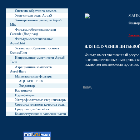
Системы обратного осмоса
Умягчители воды AquaS
МАГИС
Универсальные фильтры AquaS
Фильтр
Mix
Фильтры обезжелезиватели
Cascade (Водопад)
Заказат
Фильтры осветлительные
AquaChist
ДЛЯ ПОЛУЧЕНИЯ ПИТЬЕВО
Установки обратного осмоса
OsmosFilter
Фильтр имеет увеличенный ресурс 
Непрерывные умягчители AquaS
высококачественных импортных ко
Twin
исключает возможность протечки.
Аэрационные комплекты
AeroFilters
Магистральные фильтры
AQUAFILTER®
Экодоктор
назад
Картриджи
Пурифайеры
Ультрафиолетовые стерилизаторы
Средства контроля качества воды
Средства для бассейна
Комплектующие и запасные части