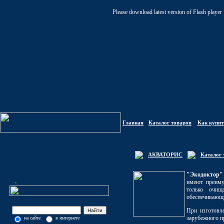
Please download latest version of Flash player
Главная
Каталог товаров
Как купит
АКВАТОРИС
Каталог 
"Экодоктор"
имеют преиму
только очищ
обеспечивающи
При изготовл
зарубежного п
на сайте
в интернете