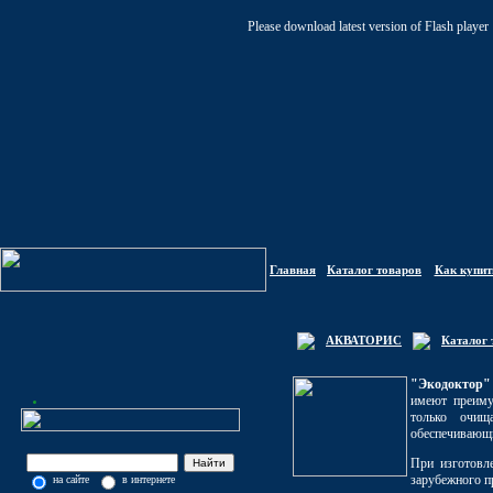
Please download latest version of Flash player
Главная
Каталог товаров
Как купит
АКВАТОРИС
Каталог 
"Экодоктор"
имеют преиму
только очищ
обеспечивающи
При изготовл
зарубежного п
на сайте
в интернете