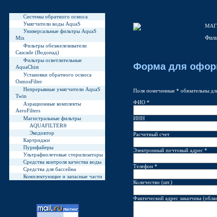
Системы обратного осмоса
Умягчители воды AquaS
МАГ
Универсальные фильтры AquaS
Филь
Mix
Фильтры обезжелезиватели
Cascade (Водопад)
Фильтры осветлительные
Форма для офор
AquaChist
Установки обратного осмоса
OsmosFilter
Непрерывные умягчители AquaS
Поля помеченные * обязательны дл
Twin
ФИО *
Аэрационные комплекты
AeroFilters
Магистральные фильтры
ИНН
AQUAFILTER®
Экодоктор
Расчетный счет
Картриджи
Пурифайеры
Электронный почтовый адрес *
Ультрафиолетовые стерилизаторы
Средства контроля качества воды
Телефон *
Средства для бассейна
Комплектующие и запасные части
Количество (шт.)
Фактический адрес заказчика (облас