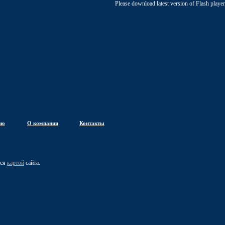
Please download latest version of Flash player
ио
О компании
Контакты
ься
картой
сайта.