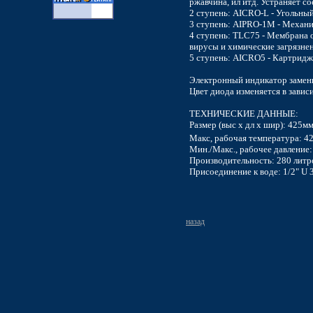
ржавчина, ил итд. Устраняет со
2 ступень: AICRO-L - Угольны
3 ступень: AIPRO-1M - Механи
4 ступень: TLC75 - Мембрана о
вирусы и химические загрязнен
5 ступень: AICRO5 - Картридж 
Электронный индикатор замен
Цвет диода изменяется в завис
ТЕХНИЧЕСКИЕ ДАННЫЕ:
Размер (выс х дл х шир): 425м
Макс, рабочая температура: 4
Мин./Макс., рабочее давление: 
Производительность: 280 литр
Присоединение к воде: 1/2" U 
назад