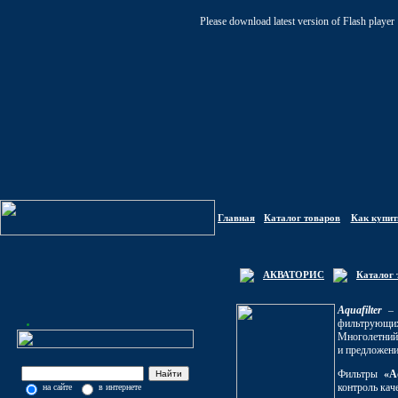
Please download latest version of Flash player
Главная
Каталог товаров
Как купит
АКВАТОРИС
Каталог 
Aquafilter
–
фильтрующих
Многолетни
и предложени
Фильтры
«A
контроль кач
на сайте
в интернете