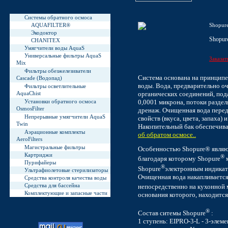
Системы обратного осмоса
AQUAFILTER®
Shopur
Экодоктор
Shopur
СНАNIТЕХ
Умягчители воды AquaS
Универсальные фильтры AquaS
Заказат
Mix
Фильтры обезжелезиватели
Система основана на принципе
Cascade (Водопад)
воды. Вода, предварительно о
Фильтры осветлительные
AquaChist
органических соединений, под
Установки обратного осмоса
0,0001 микрона, потоки раздел
OsmosFilter
дренаж. Очищенная вода перед
Непрерывные умягчители AquaS
свойств (вкуса, цвета, запаха)
Twin
Накопительный бак обеспечива
Аэрационные комплекты
об обратом осмосе..
AeroFilters
Магистральные фильтры
Особенностью Shopure® являю
Картриджи
®
благодаря которому Shopure
м
Пурифайеры
®
Shopure
электронным индикат
Ультрафиолетовые стерилизаторы
Очищенная вода накапливается 
Средства контроля качества воды
Средства для бассейна
непосредственно на кухонной 
Комплектующие и запасные части
основания которого, находитс
®
Состав ситемы Shopure
:
1 ступень: EIPRO-3-L - 3-элем