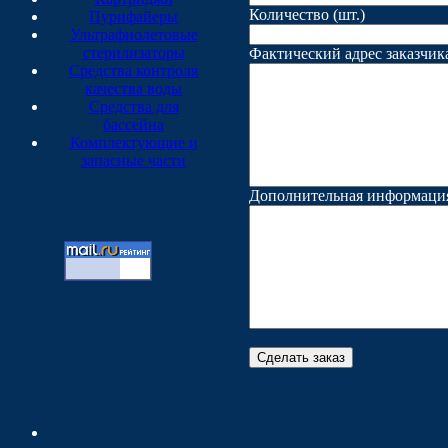
Количество (шт.)
Пурифайеры
Ультрафиолетовые
стерилизаторы
Фактический адрес заказчика 
Средства контроля
качества воды
Средства для
бассейна
Комплектующие и
запасные части
Дополнительная информаци