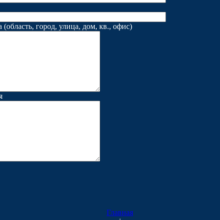
(область, город, улица, дом, кв., офис)
я
Главная