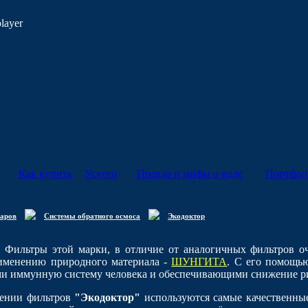
player
Как купить
Услуги
Правда и мифы о воде
Портфол
варов
Системы обратного осмоса
Экодоктор
Фильтры этой марки, в отличие от аналогичных фильтров о
рименению природного материала -
ШУНГИТ
А
. С его помощью
 иммунную систему человека и обеспечивающими снижение ри
лении фильтров
"Экодоктор"
используются самые качественны