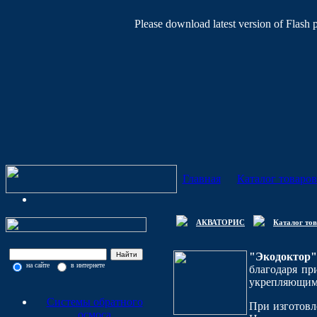
Please download latest version of Flash 
Главная
Каталог товаров
АКВАТОРИС
Каталог то
"Экодоктор"
на сайте
в интернете
благодаря п
укрепляющими
Системы обратного
При изготов
осмоса