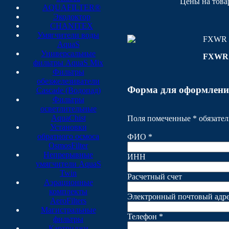
Цены на това
AQUAFILTER®
Экодоктор
СНАNIТЕХ
Умягчители воды
FXWR 1
AquaS
Универсальные
FXWR
фильтры AquaS Mix
Фильтры
обезжелезиватели
Форма для оформлени
Cascade (Водопад)
Фильтры
осветлительные
AquaChist
Поля помеченные * обязател
Установки
обратного осмоса
ФИО *
OsmosFilter
Непрерывные
ИНН
умягчители AquaS
Twin
Расчетный счет
Аэрационные
комплекты
Электронный почтовый адре
AeroFilters
Магистральные
Телефон *
фильтры
Картриджи