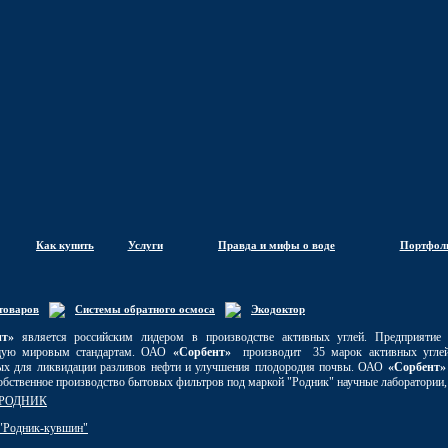
Как купить
Услуги
Правда и мифы о воде
Портфол
товаров
Системы обратного осмоса
Экодоктор
нт»
является российским лидером в производстве активных углей. Предприятие 
щую мировым стандартам. ОАО
«Сорбент»
производит 35 марок активных углей 
ых для ликвидации разливов нефти и улучшения плодородия почвы. ОАО
«Сорбент»
собственное производство бытовых фильтров под маркой "Родник" научные лаборатории
РОДНИК
"Родник-кувшин"