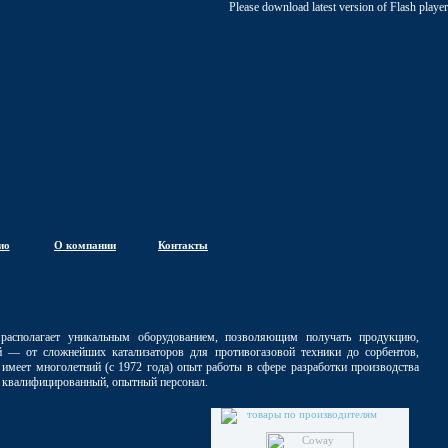
Please download latest version of Flash player
ио
О компании
Контакты
располагает уникальным оборудованием, позволяющим получать продукцию,
— от сложнейших катализаторов для противогазовой техники до сорбентов,
имеет многолетний (с 1972 года) опыт работы в сфере разработки производства
, квалифицированный, опытный персонал.
товары по производителям