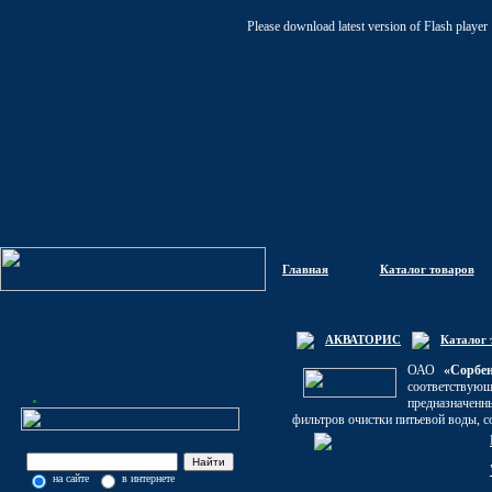
Please download latest version of Flash player
Главная
Каталог товаров
АКВАТОРИС
Каталог 
ОАО
«Сорбе
соответствую
предназначенн
фильтров очистки питьевой воды, 
на сайте
в интернете