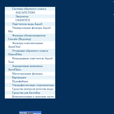
Системы обратного осмоса
AQUAFILTER®
Экодоктор
СНАNIТЕХ
Умягчители воды AquaS
Универсальные фильтры AquaS
Mix
Фильтры обезжелезиватели
Cascade (Водопад)
Фильтры осветлительные
AquaChist
Установки обратного осмоса
OsmosFilter
Непрерывные умягчители AquaS
Twin
Аэрационные комплекты
AeroFilters
Магистральные фильтры
Картриджи
Пурифайеры
Ультрафиолетовые стерилизаторы
Средства контроля качества воды
Средства для бассейна
Комплектующие и запасные части