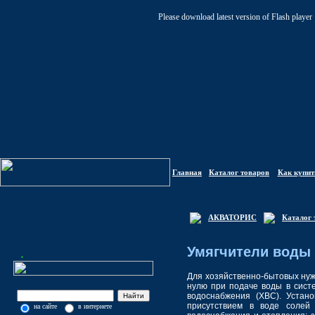
Please download latest version of Flash player
Главная
Каталог товаров
Как купит
АКВАТОРИС
Каталог 
Умягчители воды
Для хозяйственно-бытовых нуж
нулю при подаче воды в систе
водоснабжения (ХВС). Устан
присутствием в воде солей
на сайте
в интернете