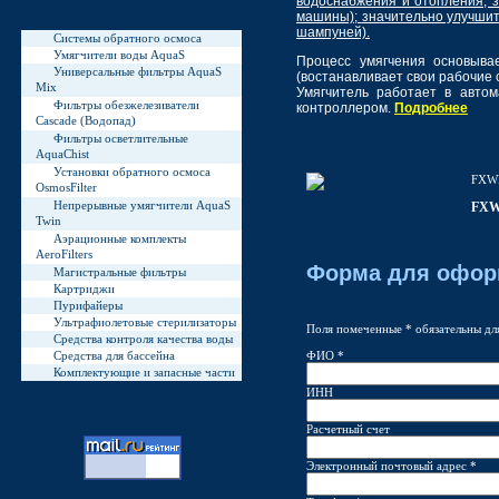
водоснабжения и отопления;
машины);
значительно улучшит
шампуней).
Системы обратного осмоса
Умягчители воды AquaS
Процесс умягчения основыва
Универсальные фильтры AquaS
(востанавливает свои рабочие 
Mix
Умягчитель работает в автом
Фильтры обезжелезиватели
контроллером.
Подробнее
Cascade (Водопад)
Фильтры осветлительные
AquaChist
Установки обратного осмоса
FXWR
OsmosFilter
Непрерывные умягчители AquaS
FXW
Twin
Аэрационные комплекты
AeroFilters
Форма для офор
Магистральные фильтры
Картриджи
Пурифайеры
Ультрафиолетовые стерилизаторы
Поля помеченные * обязательны дл
Средства контроля качества воды
Средства для бассейна
ФИО *
Комплектующие и запасные части
ИНН
Расчетный счет
Электронный почтовый адрес *