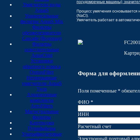
посудомоечные машины);
значител
Умягчители воды
AquaS
Процесс умягчения основывается 
Универсальные
(NaCl).
Умягчитель работает в автоматиче
фильтры AquaS Mix
Фильтры
обезжелезиватели
Cascade (Водопад)
FC2001
Фильтры
осветлительные
Картри
AquaChist
Установки
обратного осмоса
OsmosFilter
Форма для оформлени
Непрерывные
умягчители AquaS
Twin
Поля помеченные * обязател
Аэрационные
комплекты
ФИО *
AeroFilters
Магистральные
ИНН
фильтры
Картриджи
Расчетный счет
Пурифайеры
Ультрафиолетовые
Электронный почтовый адре
стерилизаторы