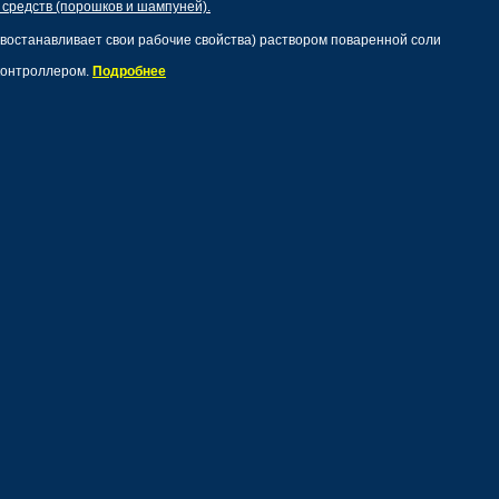
 средств (порошков и шампуней).
востанавливает свои рабочие свойства) раствором поваренной соли
контроллером.
Подробнее