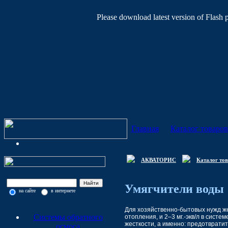
Please download latest version of Flash 
Главная
Каталог товаров
АКВАТОРИС
Каталог то
Умягчители воды
на сайте
в интернете
Для хозяйственно-бытовых нужд ж
Системы обратного
отопления, и 2–3 мг.-экв/л в сист
жесткости, а именно:
предотврати
осмоса