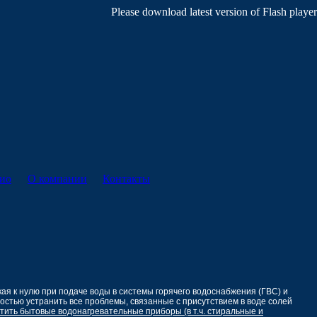
Please download latest version of Flash player
ио
О компании
Контакты
кая к нулю при подаче воды в системы горячего водоснабжения (ГВС) и
ностью устранить все проблемы, связанные с присутствием в воде солей
тить бытовые водонагревательные приборы (в т.ч. стиральные и