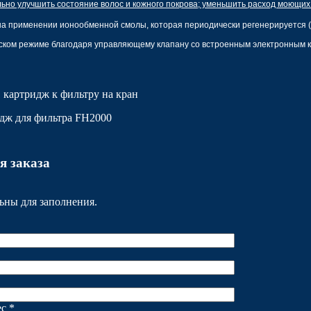
ьно улучшить состояние волос и кожного покрова; уменьшить расход моющих
на применении ионообменной смолы, которая периодически регенерируется (
ском режиме благодаря
управляющему клапану со встроенным электронным 
 картридж к фильтру на кран
дж для фильтра FH2000
я заказа
ьны для заполнения.
с *