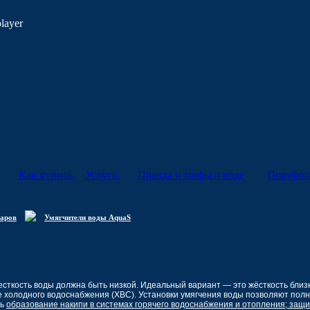
player
Как купить
Услуги
Правда и мифы о воде
Портфол
варов
Умягчители воды AquaS
есткость воды должна быть низкой. Идеальный вариант — это жёсткость
близ
еме холодного водоснабжения (ХВС). Установки умягчения воды позволяют пол
ть
образование накипи в системах горячего водоснабжения и отопления;
защи